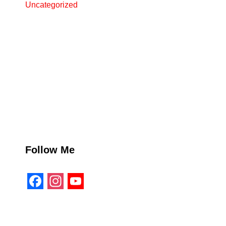
Uncategorized
Follow Me
F
I
Y
a
n
o