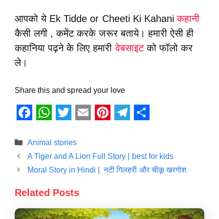
आपको ये Ek Tidde or Cheeti Ki Kahani
कहानी
कैसी लगी , कमेंट करके जरूर बताये। हमारी ऐसी ही
कहानिया पढ़ने के लिए हमारी
वेबसाइट
को फॉलो कर
ले।
Share this and spread your love
F
W
T
E
P
T
S
a
h
w
m
i
e
h
Categories
Animal stories
c
a
i
a
n
l
a
A Tiger and A Lion Full Story | best for kids
Moral Story in Hindi | नटी गिलहरी और चीकू खरगोश
e
t
t
i
t
e
r
b
s
t
l
e
g
e
Related Posts
o
A
e
r
r