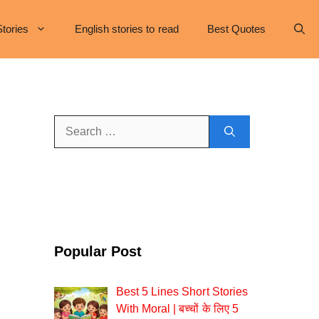
Stories
English stories to read
Best Quotes
Search
for:
Popular Post
Best 5 Lines Short Stories
With Moral | बच्चों के लिए 5