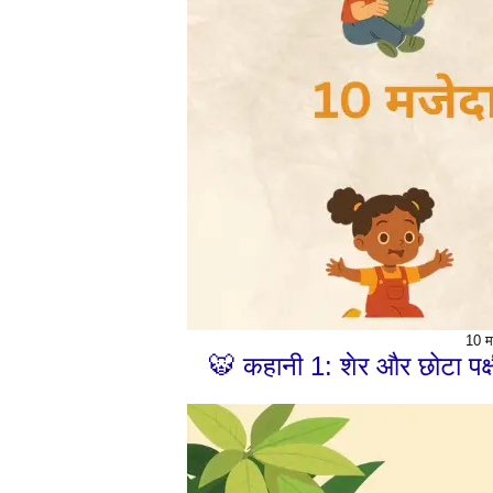
10 म
🐯 कहानी 1: शेर और छोटा पक्षी