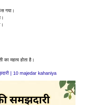
 फँस गया।
या।
ा।
ी का महत्व होता है।
झदारी | 10 majedar kahaniya