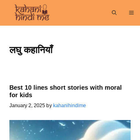
Skip
to
Me
content
लघु कहानियाँ
Best 10 lines short stories with moral
for kids
January 2, 2025
by
kahanihindime